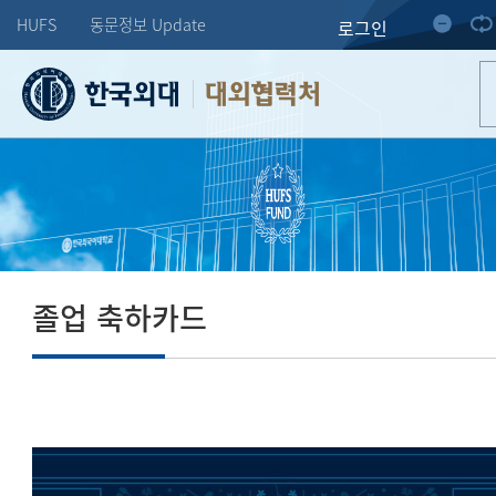
HUFS
동문정보 Update
로그인
대외협력처
졸업 축하카드