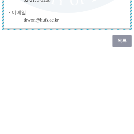
02-2173-3208
이메일
tkwon@hufs.ac.kr