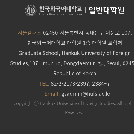
|
일반대학원
서울캠퍼스
02450 서울특별시 동대문구 이문로 107,
한국외국어대학교 대학원 1층 대학원 교학처
Graduate School, Hankuk University of Foreign
Studies,107, Imun-ro, Dongdaemun-gu, Seoul, 024
Republic of Korea
TEL.
82-2-2173-2397, 2384~7
Email.
gsadmin@hufs.ac.kr
Copyright ⓒ Hankuk University of Foreign Studies. All Righ
Reserved.