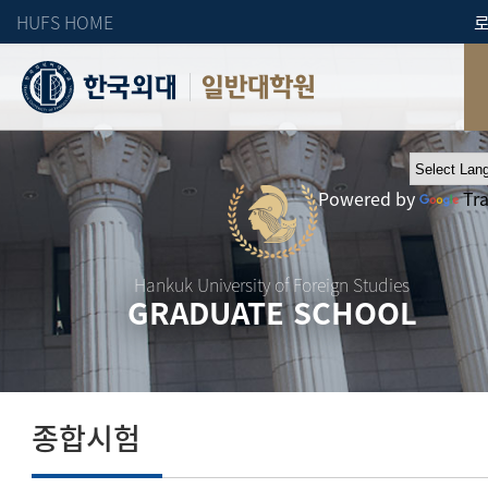
HUFS HOME
일반대학원
Powered by
Tr
Hankuk University of Foreign Studies
GRADUATE SCHOOL
종합시험