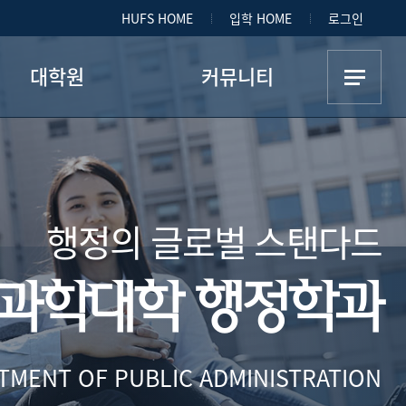
HUFS HOME
입학 HOME
로그인
대학원
커뮤니티
대학원 소개
공지사항
교과과정
홍보 게시판
행정의 글로벌 스탠다드
졸업요건
학생활동
사진첩
과학대학 행정학과
TMENT OF PUBLIC ADMINISTRATION