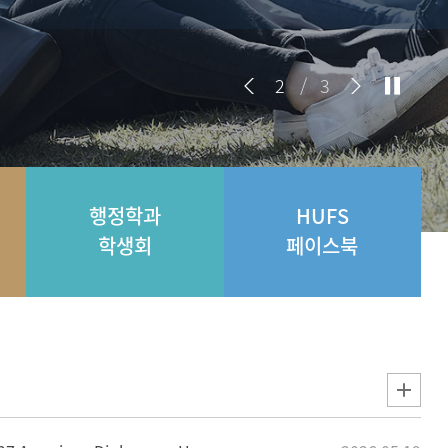
2
/
3
행정학과
HUFS
학생회
페이스북