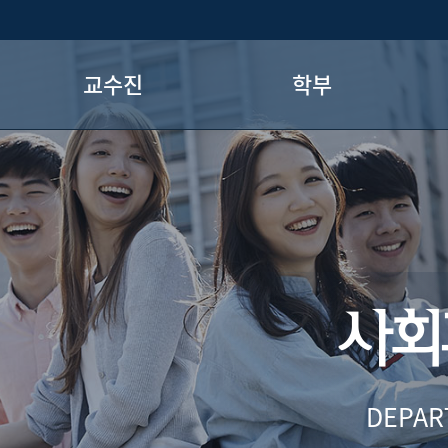
교수진
학부
현직교수
학부 소개
명예교수
교과과정
졸업요건
전공로드맵
사회
DEPAR