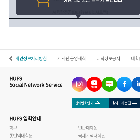
AI융합전공(Business & AI트랙)
 맵
개인정보처리방침
게시판 운영세칙
대학정보공시
대학
HUFS
Social Network Service
전화번호 안내
찾아오시는 길
HUFS
입학안내
학부
일반대학원
통번역대학원
국제지역대학원