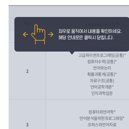
학년
Language & AI 트랙
1
고급파이썬프로그래밍(공통)*
고급파이썬프로그래밍(공통)*
컴퓨터수학(공통)*
언어와논리
2
확률과통계(공통)*
자료구조(공통)
언어공학개론*
인지과학입문
컴퓨터와언어학*
언어분석을위한프로그래밍*
3
코퍼스와언어자료