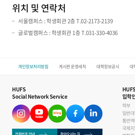
위치 및 연락처
서울캠퍼스 : 학생회관 2층 T.02-2173-2139
글로벌캠퍼스 : 학생회관 1층 T.031-330-4036
개인정보처리방침
게시판 운영세칙
대학정보공시
대
HUFS
HUF
Social Network Service
입학
학부
일반대
통번역
국제지
전화번호 안내
찾아오시는 길