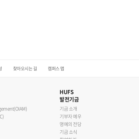
청
찾아오시는 길
캠퍼스 맵
HUFS
발전기금
nagement(OIAM)
기금 소개
C)
기부자 예우
명예의 전당
기금 소식