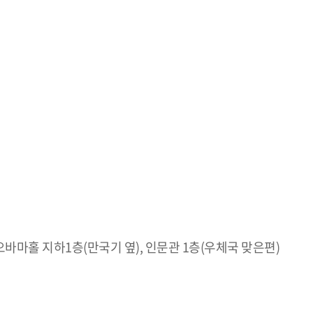
 오바마홀 지하1층(만국기 옆), 인문관 1층(우체국 맞은편)