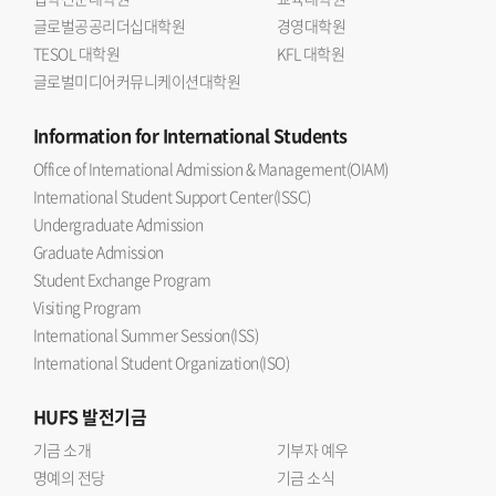
글로벌공공리더십대학원
경영대학원
TESOL 대학원
KFL 대학원
글로벌미디어커뮤니케이션대학원
Information
for International Students
Office of International Admission & Management(OIAM)
International Student Support Center(ISSC)
Undergraduate Admission
Graduate Admission
Student Exchange Program
Visiting Program
International Summer Session(ISS)
International Student Organization(ISO)
HUFS
발전기금
기금 소개
기부자 예우
명예의 전당
기금 소식